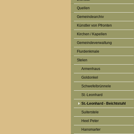
Quellen
Gemeindearchiv
Künstler von Pfronten
Kirchen / Kapellen
Gemeindeverwaltung
Flurdenkmale
Stelen
Armenhaus
Goldonkel
Schwefelbrünnele
St.-Leonhard
St.-Leonhard - Beichtstuhl
Suiterstele
Heel Peter
Hansmarter