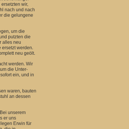
ersetzten wir,
uhl nach und nach
ber die gelungene
egen, um die
und putzten die
r alles neu
 ersetzt werden.
mplett neu geölt.
cht werden. Wir
um die Unter-
ofort ein, und in
sen waren, bauten
stuhl an dessen
 Bei unserem
s er uns
legen Erwin für
, die in