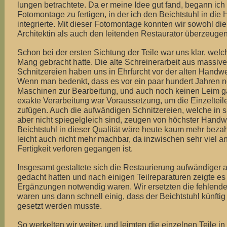
lungen betrachtete. Da er meine Idee gut fand, begann ich 
Fotomontage zu fertigen, in der ich den Beichtstuhl in die 
integrierte. Mit dieser Fotomontage konnten wir sowohl di
Architektin als auch den leitenden Restaurator überzeugen
Schon bei der ersten Sichtung der Teile war uns klar, wel
Mang gebracht hatte. Die alte Schreinerarbeit aus massive
Schnitzereien haben uns in Ehrfurcht vor der alten Handwe
Wenn man bedenkt, dass es vor ein paar hundert Jahren 
Maschinen zur Bearbeitung, und auch noch keinen Leim ga
exakte Verarbeitung war Voraussetzung, um die Einzeltei
zufügen. Auch die aufwändigen Schnitzereien, welche in s
aber nicht spiegelgleich sind, zeugen von höchster Handw
Beichtstuhl in dieser Qualität wäre heute kaum mehr bezah
leicht auch nicht mehr machbar, da inzwischen sehr viel a
Fertigkeit verloren gegangen ist.
Insgesamt gestaltete sich die Restaurierung aufwändiger a
gedacht hatten und nach einigen Teilreparaturen zeigte es 
Ergänzungen notwendig waren. Wir ersetzten die fehlende
waren uns dann schnell einig, dass der Beichtstuhl künftig
gesetzt werden musste.
So werkelten wir weiter, und leimten die einzelnen Teile 