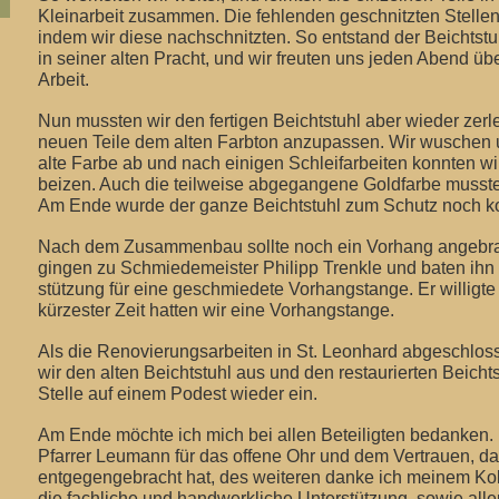
Kleinarbeit zusammen. Die fehlenden geschnitzten Stellen 
indem wir diese nachschnitzten. So entstand der Beichtst
in seiner alten Pracht, und wir freuten uns jeden Abend ü
Arbeit.
Nun mussten wir den fertigen Beichtstuhl aber wieder zerl
neuen Teile dem alten Farbton anzupassen. Wir wuschen 
alte Farbe ab und nach einigen Schleifarbeiten konnten wi
beizen. Auch die teilweise abgegangene Goldfarbe musste
Am Ende wurde der ganze Beichtstuhl zum Schutz noch ko
Nach dem Zusammenbau sollte noch ein Vorhang angebra
gingen zu Schmiedemeister Philipp Trenkle und baten ihn 
stützung für eine geschmiedete Vorhangstange. Er willigte s
kürzester Zeit hatten wir eine Vorhangstange.
Als die Renovierungsarbeiten in St. Leonhard abgeschlos
wir den alten Beichtstuhl aus und den restaurierten Beicht
Stelle auf einem Podest wieder ein.
Am Ende möchte ich mich bei allen Beteiligten bedanken.
Pfarrer Leumann für das offene Ohr und dem Vertrauen, da
entgegengebracht hat, des weiteren danke ich meinem Kol
die fachliche und handwerkliche Unterstützung, sowie allen