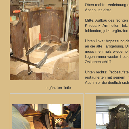
Oben rechts: Verleimung ei
Abschlussleiste.
Mitte: Aufbau des rechten 
Kniebank. Am hellen Holz
fehlenden, jetzt ergänzten 
Unten links: Anpassung der
an die alte Farbgebung. D
muss mehrmals wiederhoil
liegen immer wieder Troc
Zwischenschliff.
Unten rechts: Probeaufstel
restaurierten mit sei
Auch hier die deut
ergänzten Teile.