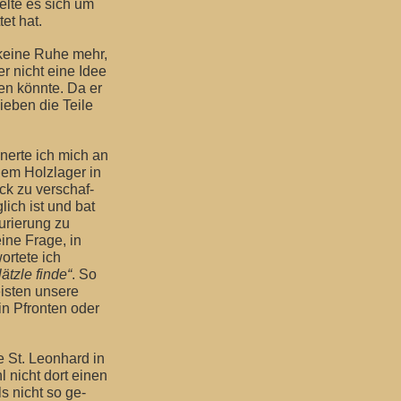
elte es sich um
et hat.
 keine Ruhe mehr,
r nicht eine Idee
den könnte. Da er
ieben die Teile
nerte ich mich an
 dem Holzlager in
ick zu verschaf-
ich ist und bat
urierung zu
eine Frage, in
ortete ich
ätzle finde“
. So
eisten unsere
in Pfronten oder
 St. Leonhard in
l nicht dort einen
s nicht so ge-