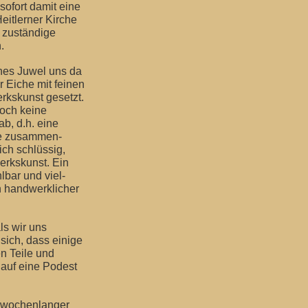
sofort damit eine
Heitlerner Kirche
e zuständige
.
ches Juwel uns da
r Eiche mit feinen
rkskunst gesetzt.
noch keine
b, d.h. eine
le zusammen-
ich schlüssig,
erkskunst. Ein
lbar und viel-
n handwerklicher
ls wir uns
sich, dass einige
n Teile und
 auf eine Podest
in wochenlanger