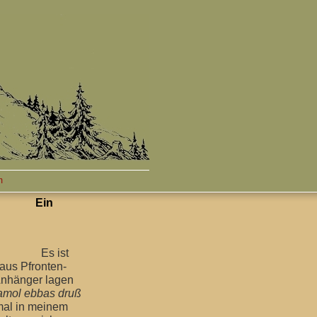
m
n
Es ist
aus Pfronten-
Anhänger lagen
 amol ebbas druß
tmal in meinem