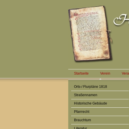
Startseite
Verein
Vera
Orts-/ Flurpläne 1818
Straßennamen
Historische Gebäude
Pfarrrecht
Brauchtum
Literatur