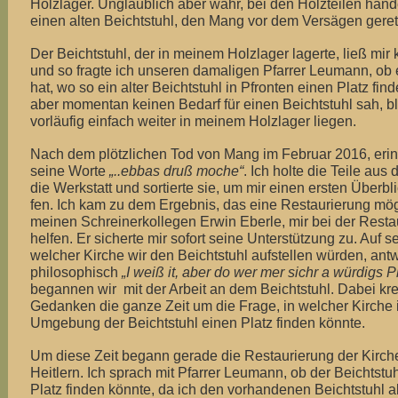
Holzlager. Unglaublich aber wahr, bei den Holzteilen hand
einen alten Beichtstuhl, den Mang vor dem Versägen gerett
Der Beichtstuhl, der in meinem Holzlager lagerte, ließ mir
und so fragte ich unseren damaligen Pfarrer Leumann, ob e
hat, wo so ein alter Beichtstuhl in Pfronten einen Platz fin
aber momentan keinen Bedarf für einen Beichtstuhl sah, bl
vorläufig einfach weiter in meinem Holzlager liegen.
Nach dem plötzlichen Tod von Mang im Februar 2016, erin
seine Worte
„..ebbas druß moche“
. Ich holte die Teile aus
die Werkstatt und sortierte sie, um mir einen ersten Überbl
fen. Ich kam zu dem Ergebnis, das eine Restaurierung mögl
meinen Schreinerkollegen Erwin Eberle, mir bei der Resta
helfen. Er sicherte mir sofort seine Unterstützung zu. Auf s
welcher Kirche wir den Beichtstuhl aufstellen würden, antw
philosophisch
„I weiß it, aber do wer mer sichr a würdigs Pl
begannen wir mit der Arbeit an dem Beichtstuhl. Dabei kr
Gedanken die ganze Zeit um die Frage, in welcher Kirche 
Umgebung der Beichtstuhl einen Platz finden könnte.
Um diese Zeit begann gerade die Restaurierung der Kirche
Heitlern. Ich sprach mit Pfarrer Leumann, ob der Beichtstuh
Platz finden könnte, da ich den vorhandenen Beichtstuhl al