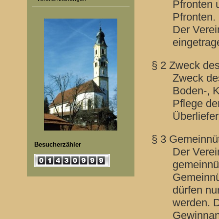
Pfronten 
Pfronten.
Der Verein
eingetrag
§ 2 Zweck des
Zweck des
Boden-, K
Pflege de
Überliefe
§ 3 Gemeinnüt
Besucherzähler
Der Verei
gemeinnü
Gemeinnü
dürfen nu
werden. D
Gewinnant