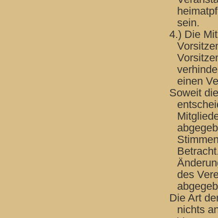
heimatpf
sein.
4.) Die M
Vorsitze
Vorsitzen
verhinde
einen Ve
Soweit di
entschei
Mitglied
abgegeb
Stimment
Betracht
Änderun
des Vere
abgegebe
Die Art de
nichts a