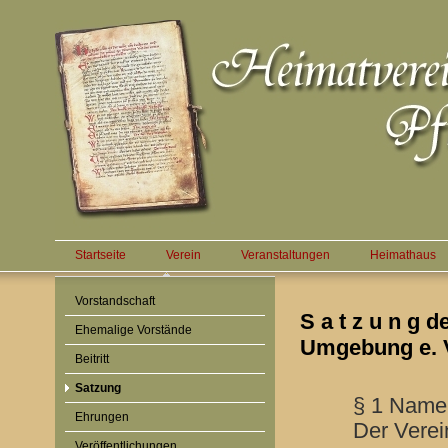
Startseite
Verein
Veranstaltungen
Heimathaus
Vorstandschaft
S a t z u n g 
Ehemalige Vorstände
Umgebung e. 
Beitritt
Satzung
§ 1 Name,
Ehrungen
Der Verei
Veröffentlichungen