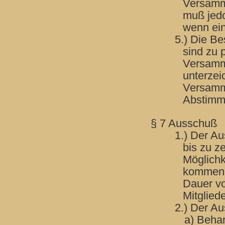
Versamml
muß jedo
wenn ein
5.) Die B
sind zu
p
Versamml
unterzei
Versamm
Abstimmu
§ 7 Ausschuß
1.) Der A
bis zu z
Möglichk
kommen.
Dauer vo
Mitglied
2.) Der A
a) Beha