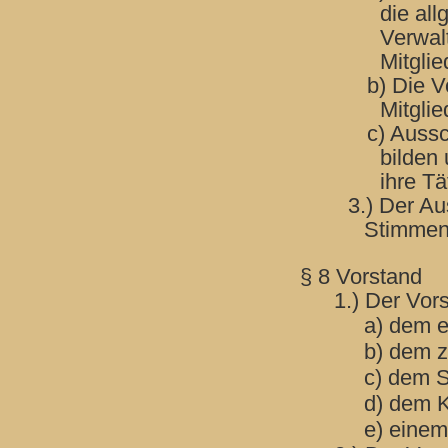
die al
Verwal
Mitgli
b) Die V
Mitgli
c) Aussc
bilden
ihre Tä
3.) Der Au
Stimmenm
§ 8 Vorstand
1.) Der Vor
a) dem e
b) dem z
c) dem S
d) dem K
e) einem