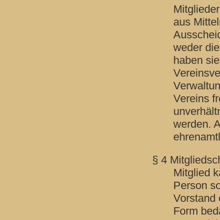
Mitgliede
aus Mitte
Ausscheid
weder die
haben sie
Vereinsve
Verwaltu
Vereins f
unverhält
werden. A
ehrenamtli
§ 4 Mitgliedsc
Mitglied k
Person so
Vorstand 
Form beda