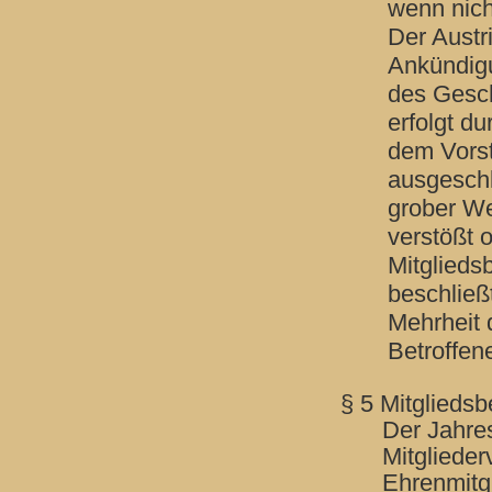
wenn nich
Der Austri
Ankündigu
des Gesch
erfolgt du
dem Vorst
ausgesch
grober We
verstößt 
Mitglieds
beschließ
Mehrheit
Betroffen
§ 5 Mitgliedsb
Der Jahres
Mitgliede
Ehrenmitgl