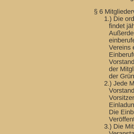
§ 6 Mitglied
1.) Die or
findet jä
Außerde
einberuf
Vereins 
Einberuf
Vorstand
der Mitg
der Gründ
2.) Jede 
Vorstand
Vorsitze
Einladun
Die Einb
Veröffen
3.) Die M
Veransta