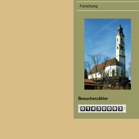
Forschung
Besucherzähler