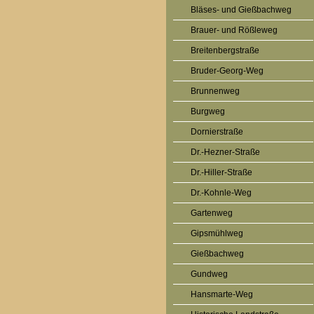
Bläses- und Gießbachweg
Brauer- und Rößleweg
Breitenbergstraße
Bruder-Georg-Weg
Brunnenweg
Burgweg
Dornierstraße
Dr.-Hezner-Straße
Dr.-Hiller-Straße
Dr.-Kohnle-Weg
Gartenweg
Gipsmühlweg
Gießbachweg
Gundweg
Hansmarte-Weg