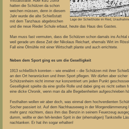
Vilstalstraße. Aber kurz zuvor
hatten die Schützen da schon
weichen müssen, denn in diesem
Jahr wurde die alte Schießstatt
Lage der Schießhütte im Ried, Uraufnahm
mit dem Tanzhaus abgebrochen
und die neue Rieder Schule erbaut, heute das Haus des Gastes.
Man muss fast vermuten, dass die Schützen schon damals ins Achtal
weil gerade um diese Zeit der Nikolaus Reichart, ehemals Wirt im Rös
Fall eine Ölmühle mit einer Wirtschaft plante und auch errichtete.
Neben dem Sport ging es um die Geselligkeit
1913 schließlich konnten – wie erwähnt – die Schützen mit ihrer Schieß
an den Ort heranrücken und ihren Sport pflegen. Wir dürfen aber sicher
Schützenheim nicht immer nur konzentriert um jeden Punkt geschosse
Geselligkeit spielte da eine große Rolle und dabei ging es nicht selten
eine dicke Chronik, wenn man da alle Begebenheiten aufgeschrieben hä
Festhalten wollen wir aber doch, was einmal dem hochverdienten Schü
Socher passiert ist. Auf dem Nachhauseweg in der Morgendämmerung b
mehr ganz nüchtern, dass ihm das Benzin in seinem Feuerzeug ausgeg
dumm, wollte er den feh-lenden Sprit in der (ehemaligen) Tankstelle Läs
nachtanken. Er hat ihn sogar erhalten!