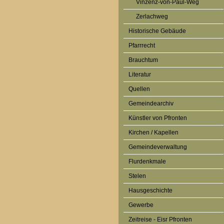
Vinzenz-von-Paul-Weg
Zerlachweg
Historische Gebäude
Pfarrrecht
Brauchtum
Literatur
Quellen
Gemeindearchiv
Künstler von Pfronten
Kirchen / Kapellen
Gemeindeverwaltung
Flurdenkmale
Stelen
Hausgeschichte
Gewerbe
Zeitreise - Eisr Pfronten