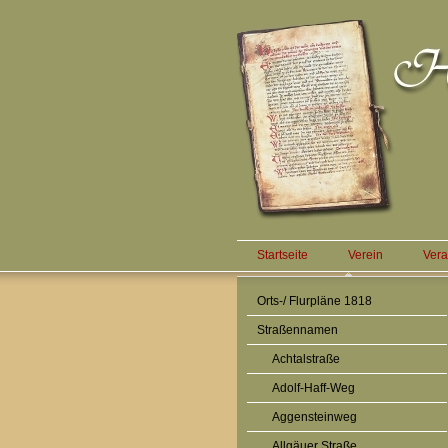
Startseite
Verein
Vera
Orts-/ Flurpläne 1818
Straßennamen
Achtalstraße
Adolf-Haff-Weg
Aggensteinweg
Allgäuer Straße