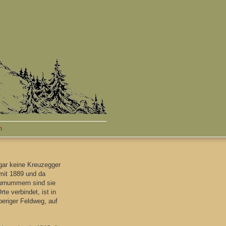
m
 gar keine Kreuzegger
mit 1889 und da
lurnummern sind sie
e verbindet, ist in
periger Feldweg, auf