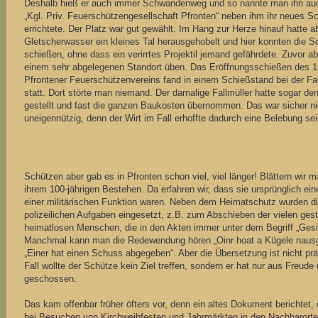
Deshalb hieß er auch immer Schwandenweg und so nannte man ihn auc
„Kgl. Priv. Feuerschützengesellschaft Pfronten“ neben ihm ihr neues 
errichtete. Der Platz war gut gewählt. Im Hang zur Herze hinauf hatte a
Gletscherwasser ein kleines Tal herausgehobelt und hier konnten die S
schießen, ohne dass ein verirrtes Projektil jemand gefährdete. Zuvor a
einem sehr abgelegenen Standort üben. Das Eröffnungsschießen des 
Pfrontener Feuerschützenvereins fand in einem Schießstand bei der Fa
statt. Dort störte man niemand. Der damalige Fallmüller hatte sogar de
gestellt und fast die ganzen Baukosten übernommen. Das war sicher n
uneigennützig, denn der Wirt im Fall erhoffte dadurch eine Belebung se
Schützen aber gab es in Pfronten schon viel, viel länger! Blättern wir m
ihrem 100-jährigen Bestehen. Da erfahren wir, dass sie ursprünglich ei
einer militärischen Funktion waren. Neben dem Heimatschutz wurden d
polizeilichen Aufgaben eingesetzt, z.B. zum Abschieben der vielen ges
heimatlosen Menschen, die in den Akten immer unter dem Begriff „Gesi
Manchmal kann man die Redewendung hören „Oinr hoat a Kügele nausg
„Einer hat einen Schuss abgegeben“. Aber die Übersetzung ist nicht pr
Fall wollte der Schütze kein Ziel treffen, sondern er hat nur aus Freude
geschossen.
Das kam offenbar früher öfters vor, denn ein altes Dokument berichtet,
bei Besuchen von Kirchweihfesten und Jahrmärkten in den Nachbarorte