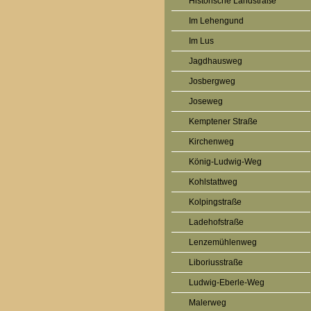
Historische Landstraße
Im Lehengund
Im Lus
Jagdhausweg
Josbergweg
Joseweg
Kemptener Straße
Kirchenweg
König-Ludwig-Weg
Kohlstattweg
Kolpingstraße
Ladehofstraße
Lenzemühlenweg
Liboriusstraße
Ludwig-Eberle-Weg
Malerweg