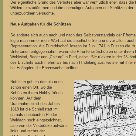
Der eigentliche Grund des Verbotes aber war vermutlich eher, dass die
Wildern einzudämmen und die ehemaligen Aufgaben der Schützen der st
unterzuordnen versuchte.
Neue Aufgaben für die Schützen
So änderte sich auch nach und nach das Selbstverständnis der Pfronte
legte man immer mehr Wert auf die sportliche Seite und vor allem auch
Repräsentation. Als Fürstbischof Joseph im Juni 1741 in Füssen die Hu
Untertanen entgegennahm, waren die Pfrontener Schützen unter ihrem
Wohlwind, Bader und „Chirurg“ in Ried, dabei. Sie rückten in der 28-jäh
des Bischofs auch mehrmals bis nach Hindelang aus, wo sie mit ihrer 
bei Hofjagden die Ehrenwache stellten.
Natürlich gab es damals auch
schon einen Ort, wo die
Schützen ihrem Hobby frönen
konnten. Auf dem
Uraufnahmeblatt des Jahres
1818 ist die Schießstatt im
damals unbebauten Rieder
Weidach noch eingezeichnet,
also von der Vilsbrücke aufwärts
links und rechts der