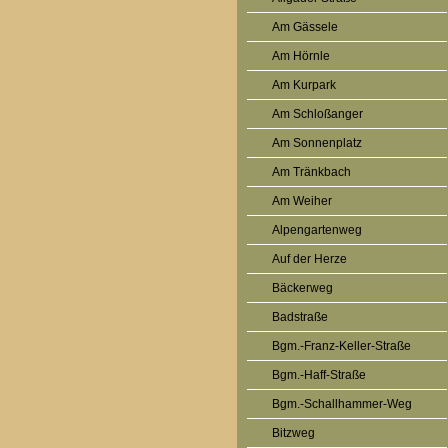
Am Gässele
Am Hörnle
Am Kurpark
Am Schloßanger
Am Sonnenplatz
Am Tränkbach
Am Weiher
Alpengartenweg
Auf der Herze
Bäckerweg
Badstraße
Bgm.-Franz-Keller-Straße
Bgm.-Haff-Straße
Bgm.-Schallhammer-Weg
Bitzweg