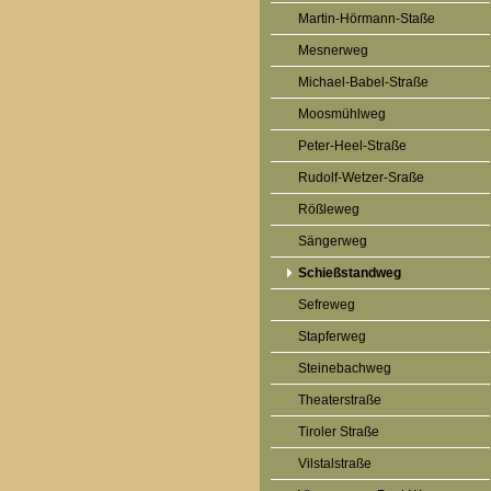
Martin-Hörmann-Staße
Mesnerweg
Michael-Babel-Straße
Moosmühlweg
Peter-Heel-Straße
Rudolf-Wetzer-Sraße
Rößleweg
Sängerweg
Schießstandweg
Sefreweg
Stapferweg
Steinebachweg
Theaterstraße
Tiroler Straße
Vilstalstraße