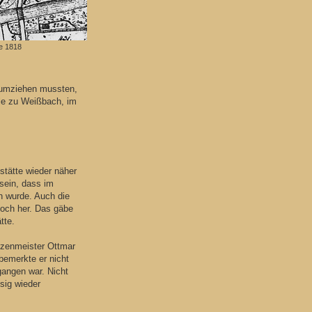
e 1818
 umziehen mussten,
sle zu Weißbach, im
stätte wieder näher
 sein, dass im
n wurde. Auch die
 hoch her. Das gäbe
tte.
tzenmeister Ottmar
emerkte er nicht
angen war. Nicht
sig wieder