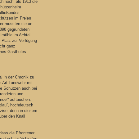
h noch, als 1913 die
Schützenheim
bfließendes
chützen im Freien
ber mussten sie an
1898 gegründeten
llmühle im Achtal
n Platz zur Verfügung
icht ganz
ines Gasthofes.
al in der Chronik zu
ne Art Landwehr mit
ie Schützen auch bei
trandeten und
ndel“ auftauchen.
lau“, hochdeutsch
äzise, denn in diesem
 über den Knall
 dass die Pfrontener
n durch ihr Schießen