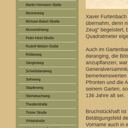
Martin-Hörmann-Staße
Mesnerweg
Xaver Furtenbach 
Michael-Babel-Straße
übernahm, denn ni
Zeug" begeistert,
Moosmühlweg
Quadratmeter eig
Peter-Heel-Straße
Rudolf-Wetzer-Sraße
Auch im Gartenbau
Rößleweg
daranging, die Bö
anzupflanzen, war 
Sängerweg
Generalversammlu
Schießstandweg
bemerkenswerten V
Sefreweg
Pfronten und die A
Stapferweg
seinem Garten, so
136 Jahre alt sei.
Steinebachweg
Theaterstraße
Bruchstückhaft ist
Tiroler Straße
Betätigungsfeld de
Vilstalstraße
Vorname auch in e