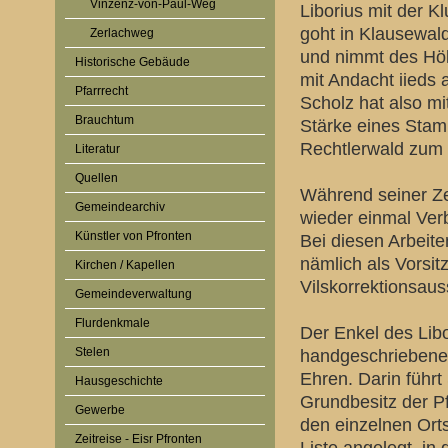
Vinzenz-von-Paul-Weg
Liborius mit der K
goht in Klausewal
Zerlachweg
und nimmt des Höl
Historische Gebäude
mit Andacht iieds a
Pfarrrecht
Scholz hat also m
Brauchtum
Stärke eines Stam
Rechtlerwald zum 
Literatur
Quellen
Während seiner Zei
Gemeindearchiv
wieder einmal Ve
Künstler von Pfronten
Bei diesen Arbeite
nämlich als Vorsi
Kirchen / Kapellen
Vilskorrektionsau
Gemeindeverwaltung
Flurdenkmale
Der Enkel des Libo
Stelen
handgeschriebene
Ehren. Darin führ
Hausgeschichte
Grundbesitz der P
Gewerbe
den einzelnen Ort
Zeitreise - Eisr Pfronten