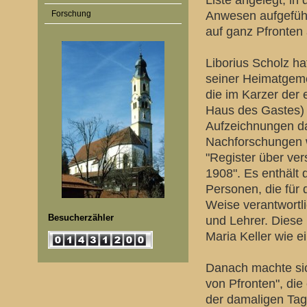
Liste angelegt, in 
Forschung
Anwesen aufgeführt
auf ganz Pfronten
Liborius Scholz h
seiner Heimatgeme
die im Karzer der
Haus des Gastes) 
Aufzeichnungen da
Nachforschungen w
"Register über ve
1908". Es enthält d
Personen, die für 
Weise verantwortli
Besucherzähler
und Lehrer. Diese 
Maria Keller wie e
Danach machte sich
von Pfronten", di
der damaligen Tages