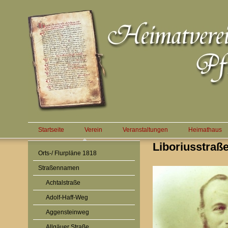
Startseite
Verein
Veranstaltungen
Heimathaus
Liboriusstraß
Orts-/ Flurpläne 1818
Straßennamen
Achtalstraße
Adolf-Haff-Weg
Aggensteinweg
Allgäuer Straße