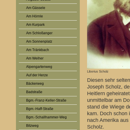
Am Gässele
Am Hörnle
Am Kurpark
Am Schloßanger
Am Sonnenplatz
Am Tränkbach
Am Weiher
Alpengartenweg
Liborius Scholz
Auf der Herze
Diesen sehr selte
Bäckerweg
Joseph Scholz, de
Badstraße
Heitlern geheirat
unmittelbar am Dor
Bgm.-Franz-Keller-Straße
stand die Wiege de
Bgm.-Haff-Straße
kam. Doch schon i
Bgm.-Schallhammer-Weg
nach Amerika aus 
Bitzweg
Scholz.