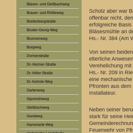
Bläses- und Gießbachweg
Scholz aber war B
Brauer- und Rößleweg
offenbar nicht, de
Breitenbergstraße
erfolgreiche Basis
Bruder-Georg-Weg
Bläsesmühle an d
Hs.- Nr. 384 (Am 
Brunnenweg
Burgweg
Von seinen beiden
Dornierstraße
elterliche Anwese
Dr.-Hezner-Straße
Verehelichung mit
Hs.- Nr. 209 in Ri
Dr.-Hiller-Straße
eine mechanische W
Dr.-Kohnle-Weg
Pfronten aus dem 
Gartenweg
Installateur.
Gipsmühlweg
Gießbachweg
Neben seiner beruf
stark für seine He
Gundweg
Gemeinderechnunge
Hansmarte-Weg
Feuerwehr von Pf