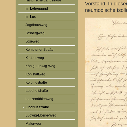
Historische Landstraße
Vorstand. In dies
Im Lehengund
neumodische Isolie
Im Lus
Jagdhausweg
Josbergweg
Joseweg
Kemptener Straße
Kirchenweg
König-Ludwig-Weg
Kohlstattweg
Kolpingstraße
Ladehofstraße
Lenzemühlenweg
Liboriusstraße
Ludwig-Eberle-Weg
Malerweg