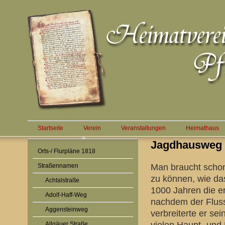
Startseite
Verein
Veranstaltungen
Heimathaus
Jagdhausweg
Orts-/ Flurpläne 1818
Straßennamen
Man braucht schon
zu können, wie das
Achtalstraße
1000 Jahren die e
Adolf-Haff-Weg
nachdem der Fluss
Aggensteinweg
verbreiterte er se
Allgäuer Straße