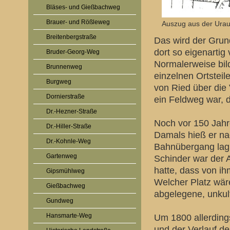
Bläses- und Gießbachweg
Brauer- und Rößleweg
Auszug aus der Ura
Breitenbergstraße
Das wird der Grun
dort so eigenartig
Bruder-Georg-Weg
Normalerweise bil
Brunnenweg
einzelnen Ortsteil
Burgweg
von Ried über die
Dornierstraße
ein Feldweg war, 
Dr.-Hezner-Straße
Noch vor 150 Jahr
Dr.-Hiller-Straße
Damals hieß er na
Dr.-Kohnle-Weg
Bahnübergang lag,
Gartenweg
Schinder war der 
hatte, dass von i
Gipsmühlweg
Welcher Platz wär
Gießbachweg
abgelegene, unkult
Gundweg
Hansmarte-Weg
Um 1800 allerdings
und der Verlauf d