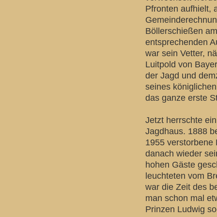
Pfronten aufhielt,
Gemeinderechnunge
Böllerschießen am
entsprechenden A
war sein Vetter, 
Luitpold von Baye
der Jagd und demz
seines königlichen
das ganze erste St
Jetzt herrschte e
Jagdhaus. 1888 be
1955 verstorbene 
danach wieder sei
hohen Gäste gesch
leuchteten vom Br
war die Zeit des 
man schon mal et
Prinzen Ludwig s