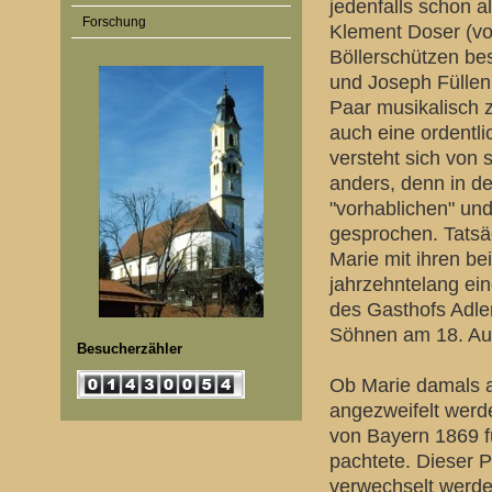
jedenfalls schon a
Forschung
Klement Doser (vo
Böllerschützen be
und Joseph Füllenb
Paar musikalisch 
auch eine ordentli
versteht sich von 
anders, denn in 
"vorhablichen" un
gesprochen. Tatsäc
Marie mit ihren b
jahrzehntelang ein
des Gasthofs Adler
Söhnen am 18. Aug
Besucherzähler
Ob Marie damals 
angezweifelt werde
von Bayern 1869 f
pachtete. Dieser P
verwechselt werden