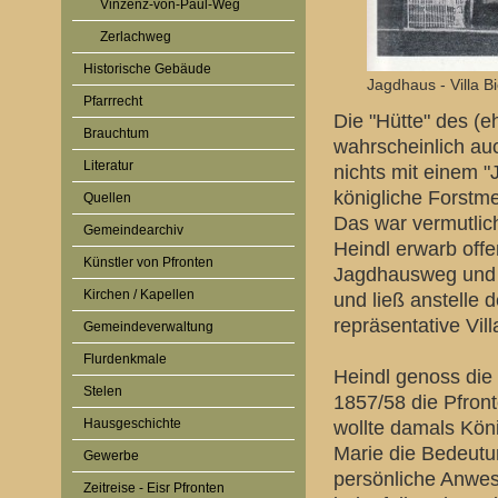
Vinzenz-von-Paul-Weg
Zerlachweg
Historische Gebäude
Jagdhaus - Villa B
Pfarrrecht
Die "Hütte" des (
Brauchtum
wahrscheinlich au
Literatur
nichts mit einem "
königliche Forstme
Quellen
Das war vermutlich
Gemeindearchiv
Heindl erwarb off
Künstler von Pfronten
Jagdhausweg und d
Kirchen / Kapellen
und ließ anstelle 
repräsentative Vill
Gemeindeverwaltung
Flurdenkmale
Heindl genoss die
Stelen
1857/58 die Pfront
Hausgeschichte
wollte damals Köni
Marie die Bedeutu
Gewerbe
persönliche Anwese
Zeitreise - Eisr Pfronten