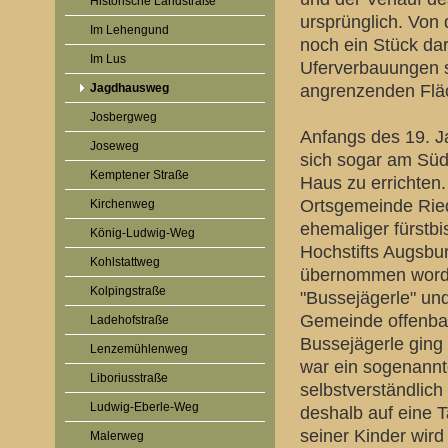
Historische Landstraße
ursprünglich. Von 
Im Lehengund
noch ein Stück da
Im Lus
Uferverbauungen sc
Jagdhausweg
angrenzenden Flä
Josbergweg
Anfangs des 19. J
Joseweg
sich sogar am Südu
Kemptener Straße
Haus zu errichten.
Ortsgemeinde Ried
Kirchenweg
ehemaliger fürstbi
König-Ludwig-Weg
Hochstifts Augsbur
Kohlstattweg
übernommen worde
Kolpingstraße
"Bussejägerle" und
Gemeinde offenbar
Ladehofstraße
Bussejägerle ging
Lenzemühlenweg
war ein sogenannt
Liboriusstraße
selbstverständlic
Ludwig-Eberle-Weg
deshalb auf eine 
seiner Kinder wird
Malerweg