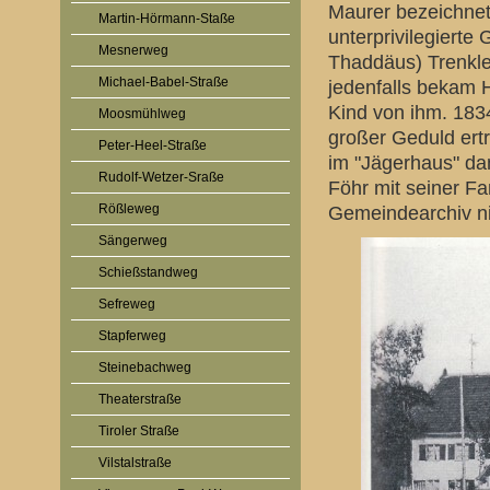
Maurer bezeichnet
Martin-Hörmann-Staße
unterprivilegiert
Mesnerweg
Thaddäus) Trenkle,
Michael-Babel-Straße
jedenfalls bekam H
Kind von ihm. 1834
Moosmühlweg
großer Geduld ertr
Peter-Heel-Straße
im "Jägerhaus" da
Rudolf-Wetzer-Sraße
Föhr mit seiner Fa
Rößleweg
Gemeindearchiv ni
Sängerweg
Schießstandweg
Sefreweg
Stapferweg
Steinebachweg
Theaterstraße
Tiroler Straße
Vilstalstraße