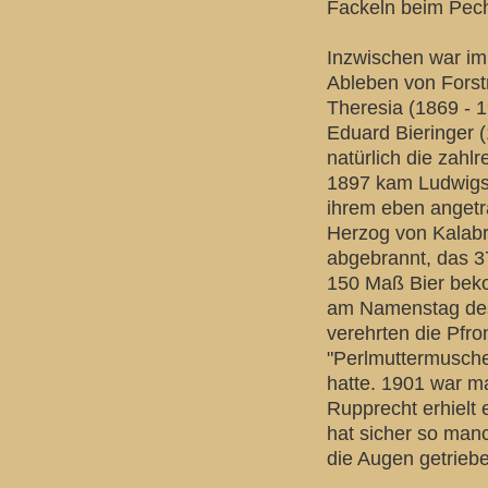
Fackeln beim Pech
Inzwischen war im
Ableben von Forst
Theresia (1869 - 1
Eduard Bieringer (
natürlich die zahl
1897 kam Ludwigs 
ihrem eben anget
Herzog von Kalabr
abgebrannt, das 3
150 Maß Bier bek
am Namenstag des 
verehrten die Pfro
"Perlmuttermusche
hatte. 1901 war m
Rupprecht erhielt
hat sicher so man
die Augen getrieb