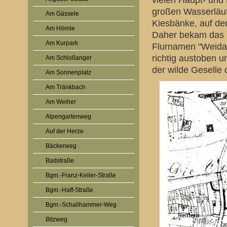
vielen Haupt- und
großen Wasserläuf
Am Gässele
Kiesbänke, auf de
Am Hörnle
Daher bekam das G
Am Kurpark
Flurnamen "Weidac
richtig austoben u
Am Schloßanger
der wilde Geselle 
Am Sonnenplatz
Am Tränkbach
Am Weiher
Alpengartenweg
Auf der Herze
Bäckerweg
Badstraße
Bgm.-Franz-Keller-Straße
Bgm.-Haff-Straße
Bgm.-Schallhammer-Weg
Bitzweg