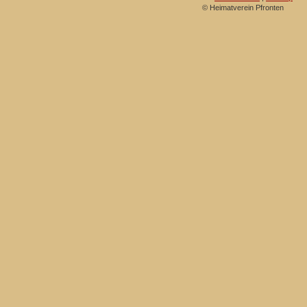
© Heimatverein Pfronten