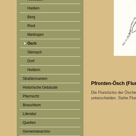
Halden
Berg
Ried
Meilingen
Ösch
Steinach
Dorf
Heitlern
Straßennamen
Pfronten-Ösch (Flur
Historische Gebäude
Die Flurstücke der Öscher
Pfarrrecht
unterscheiden. Siehe Flur
Brauchtum
Literatur
Quellen
Gemeindearchiv