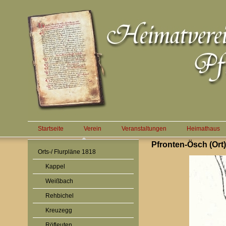
Startseite
Verein
Veranstaltungen
Heimathaus
Pfronten-Ösch (Ort)
Orts-/ Flurpläne 1818
Kappel
Weißbach
Rehbichel
Kreuzegg
Röfleuten