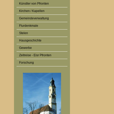
Künstler von Pfronten
Kirchen / Kapellen
Gemeindeverwaltung
Flurdenkmale
Stelen
Hausgeschichte
Gewerbe
Zeitreise - Eisr Pfronten
Forschung